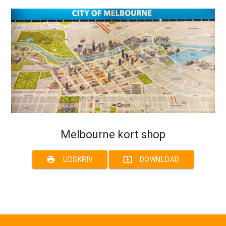
Melbourne kort shop
print
system_update_alt
UDSKRIV
DOWNLOAD