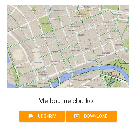
Melbourne cbd kort
print
system_update_alt
UDSKRIV
DOWNLOAD