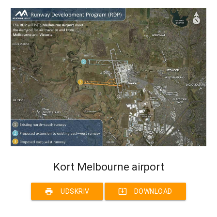
Kort Melbourne airport
print
system_update_alt
UDSKRIV
DOWNLOAD